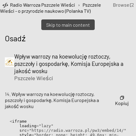
Radio Warroza Pszczele Wieści
›
Pszczele
Browse
Wieści - o przyrodzie naukowo (Polanka TV)
Skip to main content
Osadź
Wpływ warrozy na koewolucję roztoczy,
pszczoły i gospodarkę, Komisja Europejska a
jakość wosku
Pszczele Wieści
14.
Wpływ warrozy na koewolucję roztoczy,
pszczoły i gospodarkę, Komisja Europejska a
Kopiuj
jakość wosku
<
iframe

    loading
=
"lazy"
    src
=
"https://radio.warroza.pl/pw3/embed/14/"
    style
=
"border: none; height: 49.6px; min-