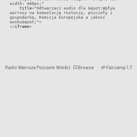
width: 480px;"
    title
=
"Odtwarzacz audio dla &quot;Wpływ 
warrozy na koewolucję roztoczy, pszczoły i 
gospodarkę, Komisja Europejska a jakość 
wosku&quot;"
>
</
iframe
>
Browse
Radio Warroza Pszczele Wieści
Faircamp 1.7