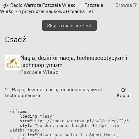
Radio Warroza Pszczele Wieści
›
Pszczele
Browse
Wieści - o przyrodzie naukowo (Polanka TV)
Skip to main content
Osadź
Magia, dezinformacja, technosceptycyzm i
technooptymizm
Pszczele Wieści
21.
Magia, dezinformacja, technosceptycyzm i
Kopiuj
technooptymizm
<
iframe

    loading
=
"lazy"
    src
=
"https://radio.warroza.pl/pw3/embed/21/"
    style
=
"border: none; height: 49.6px; min-
width: 480px;"
    title
=
"Odtwarzacz audio dla &quot;Magia, 