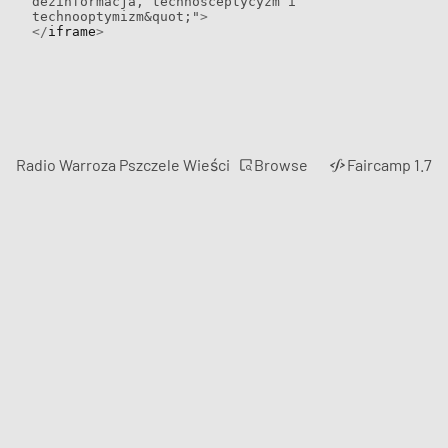
dezinformacja, technosceptycyzm i 
technooptymizm&quot;"
>
</
iframe
>
Browse
Radio Warroza Pszczele Wieści
Faircamp 1.7