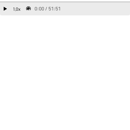
0:00
/
51:51
1.0
x